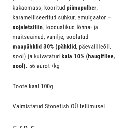
kakaomass, kooritud
piimapulber
,
karamelliseeritud suhkur, emulgaator –
sojaletsitiin
, looduslikud lõhna- ja
maitseained, vanilje, soolatud
maapähklid 30% (pähklid
, päevalilleõli,
sool) ja kuivatatud
kala 10% (haugifilee,
sool).
56 eurot /kg
Toote kaal 100g
Valmistatud Stonefish OÜ tellimusel