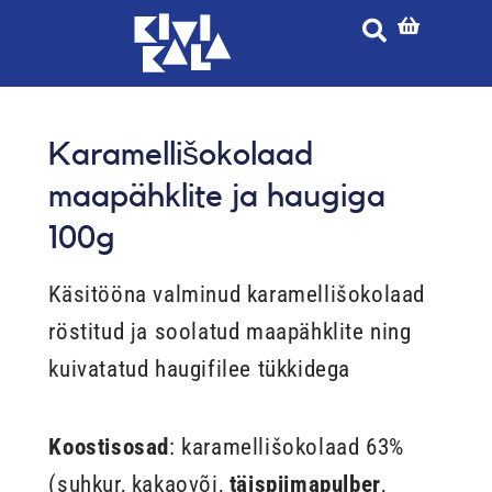
Skip
to
content
Karamellišokolaad
maapähklite ja haugiga
100g
Käsitööna valminud karamellišokolaad
röstitud ja soolatud maapähklite ning
kuivatatud haugifilee tükkidega
Koostisosad
: karamellišokolaad 63%
(suhkur, kakaovõi,
täispiimapulber
,