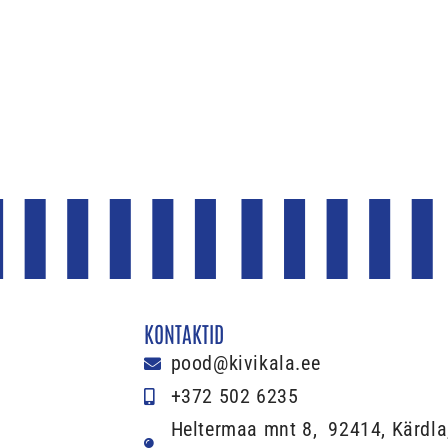
KONTAKTID
pood@kivikala.ee
+372 502 6235
Heltermaa mnt 8, 92414, Kärdla