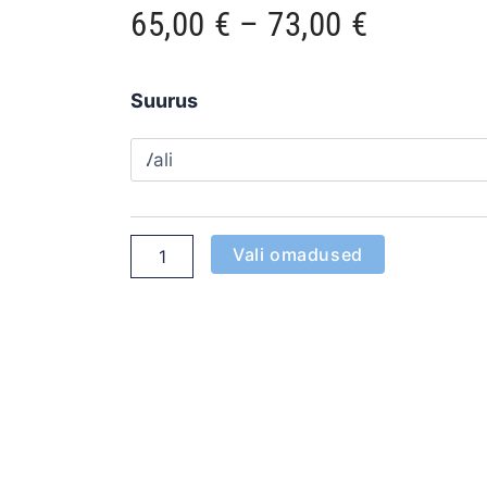
Hinnava
65,00
€
–
73,00
€
65,00 €
Jakk
Suurus
ELKA
kuni
trukkidega
sinine/oranz
kogus
73,00 €
Vali omadused