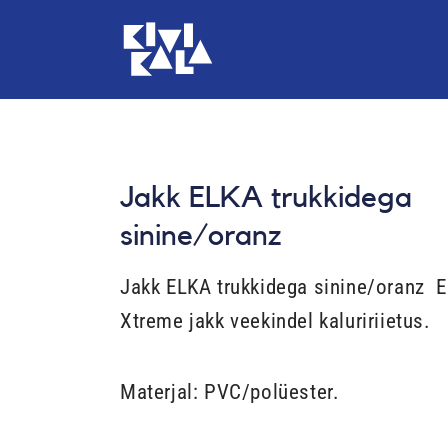
Skip
to
content
Jakk ELKA trukkidega
sinine/oranz
Jakk ELKA trukkidega sinine/oranz E
Xtreme jakk veekindel kaluririietus.
Materjal: PVC/polüester.